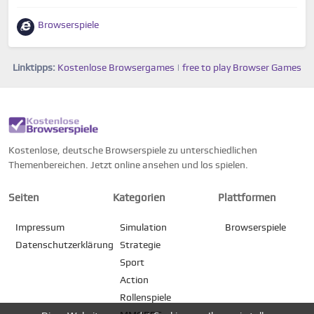
Browserspiele
Linktipps:
Kostenlose Browsergames
|
free to play Browser Games
Kostenlose, deutsche Browserspiele zu unterschiedlichen
Themenbereichen. Jetzt online ansehen und los spielen.
Seiten
Kategorien
Plattformen
Impressum
Simulation
Browserspiele
Datenschutzerklärung
Strategie
Sport
Action
Rollenspiele