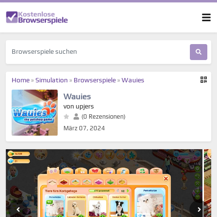
Home
»
Simulation
»
Browserspiele
»
Wauies
Wauies
von upjers
(0 Rezensionen)
März 07, 2024