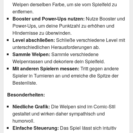
Welpen derselben Farbe, um sie vom Spielfeld zu
entfernen.
Booster und Power-Ups nutzen:
Nutze Booster und
Power-Ups, um deine Punktzahl zu erhöhen und
Hindernisse zu überwinden.
Level abschließen:
Schließe verschiedene Level mit
unterschiedlichen Herausforderungen ab.
Sammle Welpen:
Sammle verschiedene
Welpenrassen und dekoriere dein Spielfeld.
Mit anderen Spielern messen:
Tritt gegen andere
Spieler in Turnieren an und erreiche die Spitze der
Bestenliste.
Besonderheiten:
Niedliche Grafik:
Die Welpen sind im Comic-Stil
gestaltet und wirken daher sympathisch und
humorvoll.
Einfache Steuerung:
Das Spiel lässt sich intuitiv