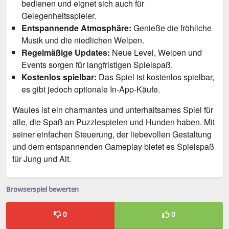
bedienen und eignet sich auch für
Gelegenheitsspieler.
Entspannende Atmosphäre:
Genieße die fröhliche
Musik und die niedlichen Welpen.
Regelmäßige Updates:
Neue Level, Welpen und
Events sorgen für langfristigen Spielspaß.
Kostenlos spielbar:
Das Spiel ist kostenlos spielbar,
es gibt jedoch optionale In-App-Käufe.
Wauies ist ein charmantes und unterhaltsames Spiel für
alle, die Spaß an Puzzlespielen und Hunden haben. Mit
seiner einfachen Steuerung, der liebevollen Gestaltung
und dem entspannenden Gameplay bietet es Spielspaß
für Jung und Alt.
Browserspiel bewerten
0
0