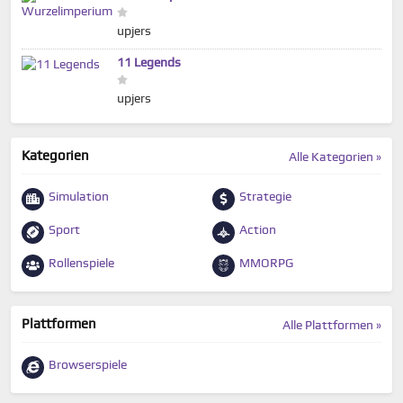
upjers
11 Legends
upjers
Kategorien
Alle Kategorien »
Simulation
Strategie
Sport
Action
Rollenspiele
MMORPG
Plattformen
Alle Plattformen »
Browserspiele