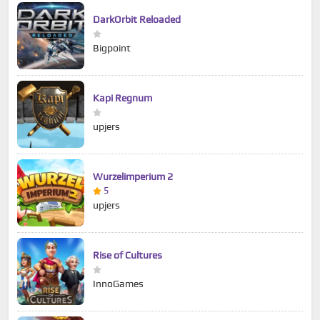
DarkOrbit Reloaded
Bigpoint
Kapi Regnum
upjers
Wurzelimperium 2
5
upjers
Rise of Cultures
InnoGames