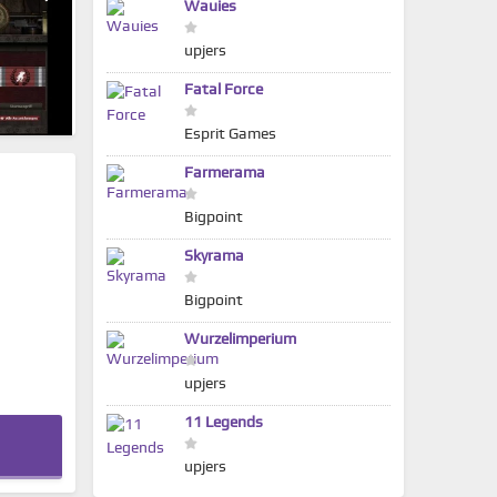
Wauies
upjers
Fatal Force
Esprit Games
Farmerama
Bigpoint
Skyrama
Bigpoint
Wurzelimperium
upjers
11 Legends
upjers