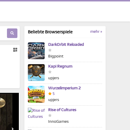
mehr »
Beliebte Browserspiele
DarkOrbit Reloaded
Bigpoint
Kapi Regnum
upjers
Wurzelimperium 2
5
upjers
Rise of Cultures
InnoGames