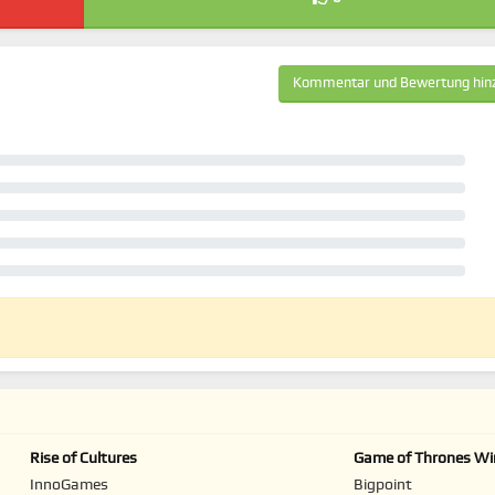
Kommentar und Bewertung hin
Rise of Cultures
Game of Thrones Win
Coming
InnoGames
Bigpoint