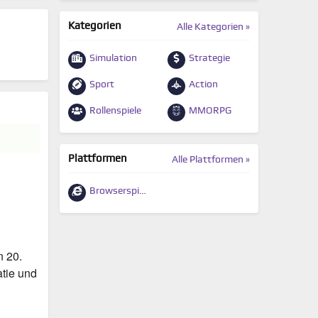
Kategorien
Alle Kategorien »
Simulation
Strategie
Sport
Action
Rollenspiele
MMORPG
Plattformen
Alle Plattformen »
Browserspiele
n 20.
atie und