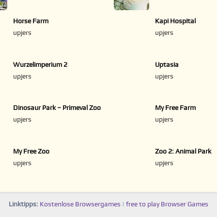
Horse Farm
Kapi Hospital
upjers
upjers
Wurzelimperium 2
Uptasia
upjers
upjers
Dinosaur Park – Primeval Zoo
My Free Farm
upjers
upjers
My Free Zoo
Zoo 2: Animal Park
upjers
upjers
Linktipps:
Kostenlose Browsergames
|
free to play Browser Games