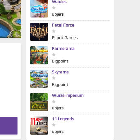
Wauies
upjers
Fatal Force
Esprit Games
Farmerama
Bigpoint
Skyrama
Bigpoint
Wurzelimperium
upjers
11 Legends
upjers