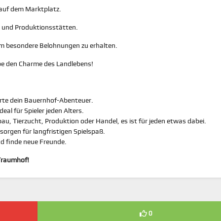
auf dem Marktplatz.
 und Produktionsstätten.
um besondere Belohnungen zu erhalten.
be den Charme des Landlebens!
arte dein Bauernhof-Abenteuer.
deal für Spieler jeden Alters.
u, Tierzucht, Produktion oder Handel, es ist für jeden etwas dabei.
sorgen für langfristigen Spielspaß.
d finde neue Freunde.
Traumhof!
0