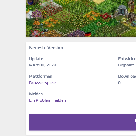
Neueste Version
Update
Entwickle
März 08, 2024
Bigpoint
Plattformen
Downloa
Browserspiele
0
Melden
Ein Problem melden