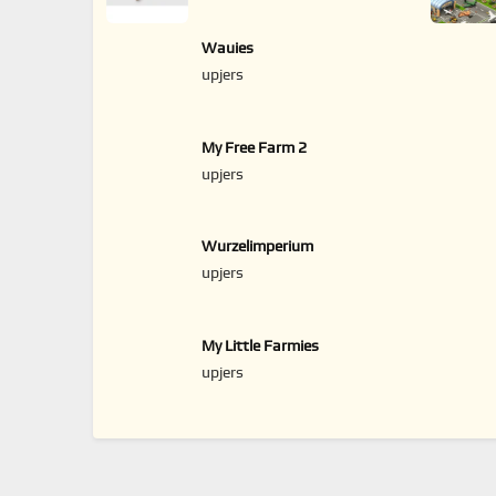
Wauies
upjers
My Free Farm 2
upjers
Wurzelimperium
upjers
My Little Farmies
upjers