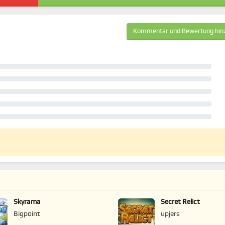
Kommentar und Bewertung hin
Skyrama
Secret Relict
Bigpoint
upjers