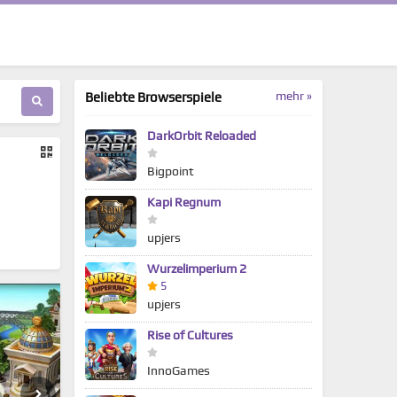
mehr »
Beliebte Browserspiele
DarkOrbit Reloaded
Bigpoint
Kapi Regnum
upjers
Wurzelimperium 2
5
upjers
Rise of Cultures
InnoGames