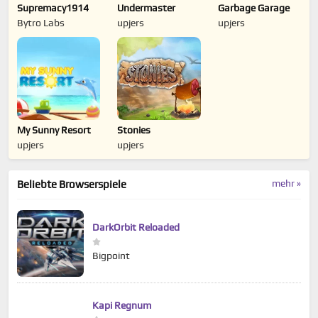
Supremacy1914
Undermaster
Garbage Garage
Bytro Labs
upjers
upjers
My Sunny Resort
Stonies
upjers
upjers
mehr »
Beliebte Browserspiele
DarkOrbit Reloaded
Bigpoint
Kapi Regnum