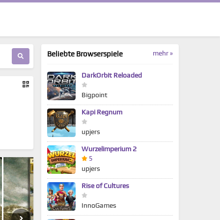
mehr »
Beliebte Browserspiele
DarkOrbit Reloaded
Bigpoint
Kapi Regnum
upjers
Wurzelimperium 2
5
upjers
Rise of Cultures
InnoGames