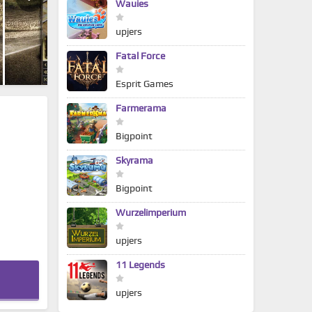
Wauies
upjers
Fatal Force
Esprit Games
Farmerama
Bigpoint
Skyrama
Bigpoint
Wurzelimperium
upjers
11 Legends
upjers