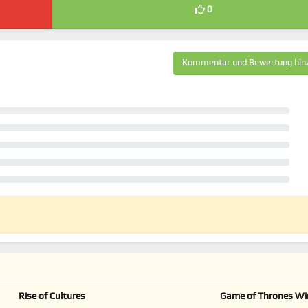
0
Kommentar und Bewertung hin
Rise of Cultures
Game of Thrones Win
Coming