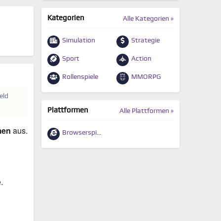
Kategorien
Alle Kategorien »
Simulation
Strategie
Sport
Action
Rollenspiele
MMORPG
eld
Plattformen
Alle Plattformen »
men
aus.
Browserspiele
.