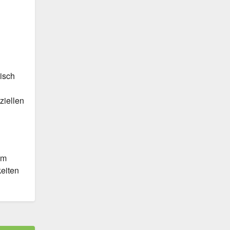
isch
iellen
em
keiten