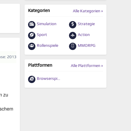
Kategorien
Alle Kategorien »
Simulation
Strategie
Sport
Action
Rollenspiele
MMORPG
ase: 2013
Plattformen
Alle Plattformen »
Browserspiele
n zu
ischem