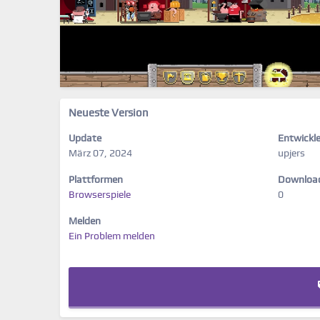
Neueste Version
Update
Entwickle
März 07, 2024
upjers
Plattformen
Downloa
Browserspiele
0
Melden
Ein Problem melden