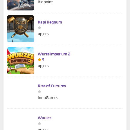
Bigpoint
Kapi Regnum
upjers
Wurzelimperium 2
5
upjers
Rise of Cultures
InnoGames
Wauies
upjers