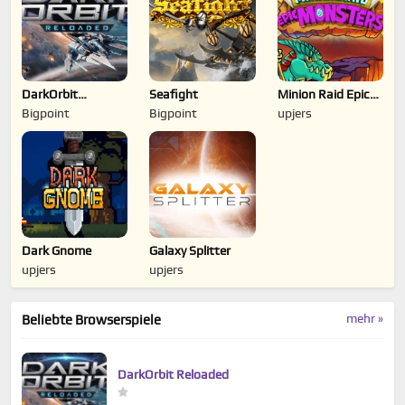
DarkOrbit
Seafight
Minion Raid Epic
Reloaded
Monsters
Bigpoint
Bigpoint
upjers
Dark Gnome
Galaxy Splitter
upjers
upjers
mehr »
Beliebte Browserspiele
DarkOrbit Reloaded